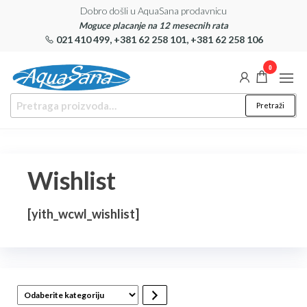
Skoči
Dobro došli u AquaSana prodavnicu
Moguce placanje na 12 mesecnih rata
na
021 410 499, +381 62 258 101, +381 62 258 106
sadržaj
0
Aqua
AquaSana
Pretraga
Pretraži
– Uređaji
Sana
za:
za
filtiriranje
vode
Wishlist
[yith_wcwl_wishlist]
Odaberite
kategoriju