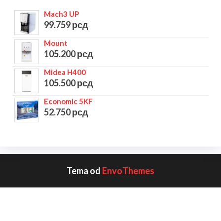
Mach3 UP
99.759
рсд
Mount
105.200
рсд
Midea H400
105.500
рсд
Economic 5KF
52.750
рсд
Tema od
EnvoThemes