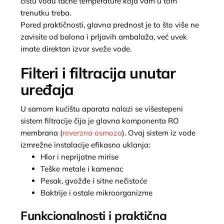
čistu vodu tačne temperature koja vam u tom
trenutku treba.
Pored praktičnosti, glavna prednost je to što više ne
zavisite od balona i prljavih ambalaža, već uvek
imate direktan izvor sveže vode.
Filteri i filtracija unutar
uređaja
U samom kućištu aparata nalazi se višestepeni
sistem filtracije čija je glavna komponenta RO
membrana (
reverzna osmoza
). Ovaj sistem iz vode
izmrežne instalacije efikasno uklanja:
Hlor i neprijatne mirise
Teške metale i kamenac
Pesak, gvožđe i sitne nečistoće
Baktrije i ostale mikroorganizme
Funkcionalnosti i praktična