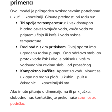
primena
Ovaj model je prilagođen svakodnevnim potrebama
u kući ili kancelariji. Glavne prednosti pri radu su:
Tri opcije za temperaturu:
Uvek dostupna
hladna osvežavajuća voda, vruća voda za
pripremu čaja ili kafe, i voda sobne
temperature.
Rad pod niskim pritiskom:
Ovaj aparat ima
ugrađenu radnu pumpu. Ona održava stabilan
protok vode čak i ako je pritisak u vašim
vodovodnim cevima slabiji od prosečnog.
Kompaktno kućište:
Aparat za vodu Mount se
uklapa na radnu ploču u kuhinji, pult u
čekaonici ili kancelarijski sto.
Ako imate pitanja o dimenzijama ili priključku,
slobodno nas kontaktirajte preko naše
stranice za
podršku.