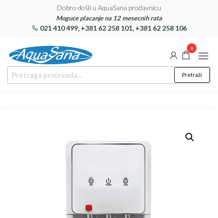
Dobro došli u AquaSana prodavnicu
Moguce placanje na 12 mesecnih rata
021 410 499, +381 62 258 101, +381 62 258 106
0
Aqua
AquaSana
Pretraži
– Uređaji
Sana
za
filtiriranje
vode