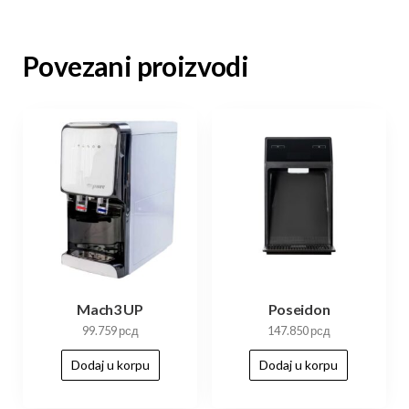
Povezani proizvodi
Mach3 UP
Poseidon
99.759
рсд
147.850
рсд
Dodaj u korpu
Dodaj u korpu