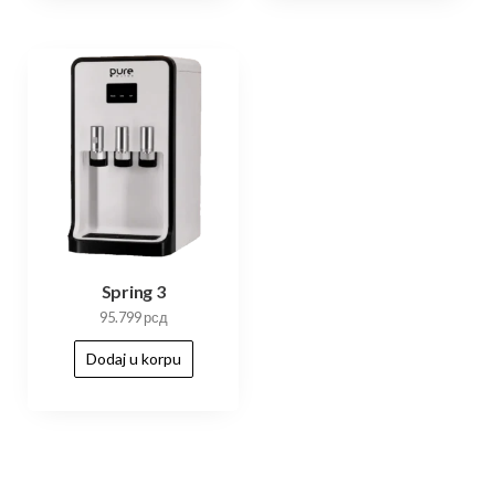
Spring 3
95.799
рсд
Dodaj u korpu