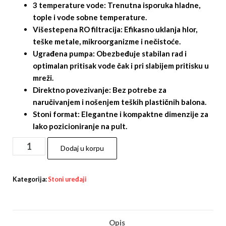
3 temperature vode:
Trenutna isporuka hladne,
tople i vode sobne temperature.
Višestepena RO filtracija:
Efikasno uklanja hlor,
teške metale, mikroorganizme i nečistoće.
Ugrađena pumpa:
Obezbeđuje stabilan rad i
optimalan pritisak vode čak i pri slabijem pritisku u
mreži.
Direktno povezivanje:
Bez potrebe za
naručivanjem i nošenjem teških plastičnih balona.
Stoni format:
Elegantne i kompaktne dimenzije za
lako pozicioniranje na pult.
Dodaj u korpu
Kategorija:
Stoni uređaji
Opis