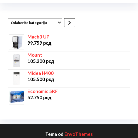
Mach3 UP
99.759
рсд
Mount
105.200
рсд
Midea H400
105.500
рсд
Economic 5KF
52.750
рсд
Tema od
EnvoThemes